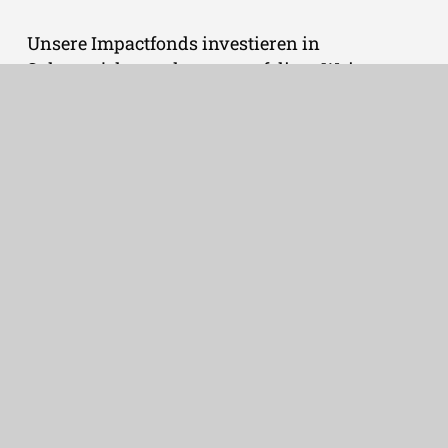
Unsere Impactfonds investieren in
Solarprojekte und tragen auf diese Weise zur
Reduktion von CO₂-Emissionen bei, indem sie
den globalen Ausbau einer nachhaltigen
Energieversorgung unterstützen.
Klimarisiko
Im Rahmen der Anforderungen der
Taxonomie-Verordnung bewerten wir
Klimarisiken und die Vulnerabilität unserer
Projektflächen regelmäßig und umfassend.