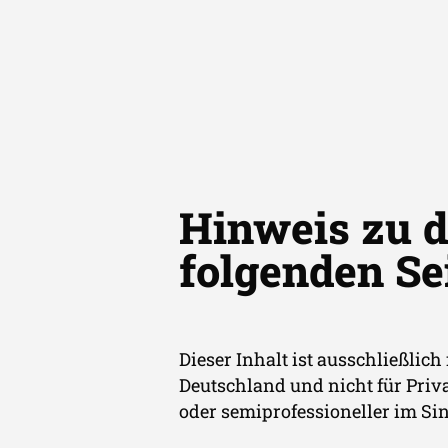
Hinweis zu d
folgenden Se
HEP Solar Club Deal 1 GmbH & Co. geschlossene Inve
Anzeige
In den kanad
Solarmarkt
Dieser Inhalt ist ausschließlic
Deutschland und nicht für Priva
oder semiprofessioneller im Si