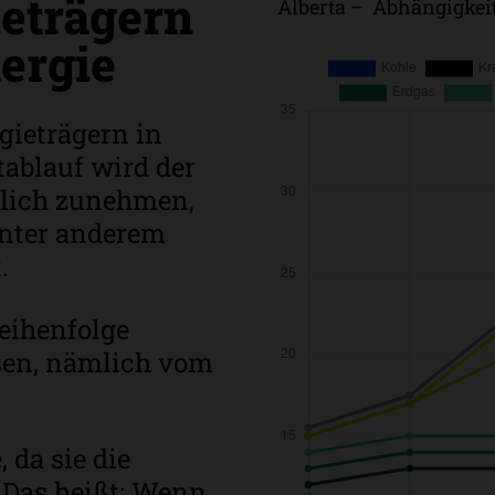
ieträgern
Alberta – Abhängigkeit
ergie
gieträgern in
itablauf wird der
blich zunehmen,
unter anderem
.
eihenfolge
sen, nämlich vom
 da sie die
 Das heißt: Wenn