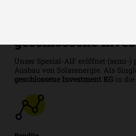
Investitionsstrateg
geschlossene Inve
Unser Spezial-AIF eröffnet (semi-)
Ausbau von Solarenergie. Als Singl
geschlossene Investment KG
in die
Rendite