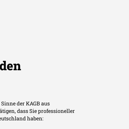
estmentstrategie
Fonds
Karriere
News
Kontakt
Login
Deutsch
 den
im Sinne der KAGB aus
tigen, dass Sie professioneller
Deutschland haben: