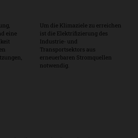
ung,
Um die Klimaziele zu erreichen
Sauberer
d eine
ist die Elektrifizierung des
Strom
keit
Industrie- und
nen
Transportsektors aus
tzungen,
erneuerbaren Stromquellen
notwendig.