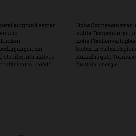
ietet aufgrund seiner
Hohe Sonneneinstrahl
ke
Klimatische
hen und
kühle Temperaturen un
schaft
Bedingungen
ftlichen
hohe Flächenverfügbar
edingungen ein
bieten in vielen Regio
l stabiles, attraktives
Kanadas gute Vorrause
eneffizientes Umfeld.
für Solarenergie.