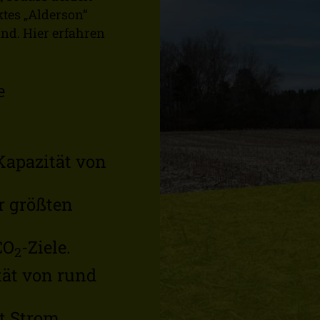
ktes „Alderson“
nd. Hier erfahren
e
Kapazität von
r größten
CO
-Ziele.
2
tät von rund
t Strom