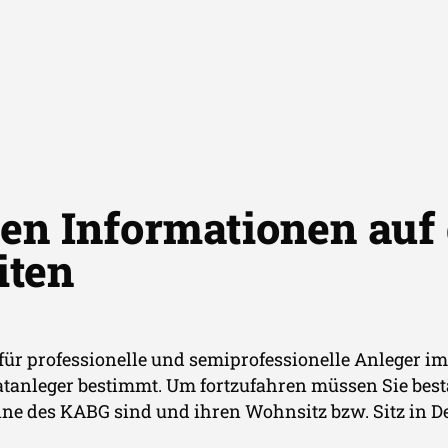
hep solar
Inv
en Informationen auf
iten
stment KG | Marketing-
ischen
h für professionelle und semiprofessionelle Anleger 
tanleger bestimmt. Um fortzufahren müssen Sie bestä
nne des KABG sind und ihren Wohnsitz bzw. Sitz in 