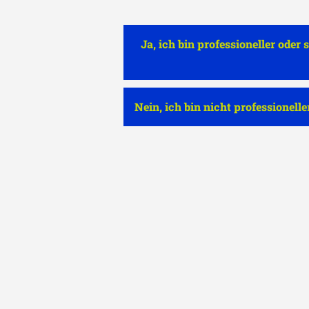
investieren
Ja, ich bin professioneller ode
Investieren Sie in unseren geschlo
AIF
HEP Solar Club Deal 1 GmbH & 
Investment KG
und fördern Sie de
Nein, ich bin nicht professionell
Erneuerbarer Energien in der kana
Sonnenregion Alberta. Kanada biet
seiner strategischen Lage sowie po
wirtschaftlichen Rahmenbedingun
potenziell stabiles, attraktives und
Umfeld für Anlegerinnen und Anle
Stand: April 2025