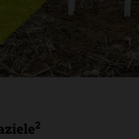
2
aziele