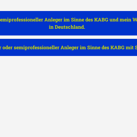
r semiprofessioneller Anleger im Sinne des KABG und mein W
ssenen Spezial-
in Deutschland.
Co. geschlossene
n Ausbau
er oder semiprofessioneller Anleger im Sinne des KABG mit 
dischen
et aufgrund
litischen und
gen ein
 kosteneffizientes
ger.