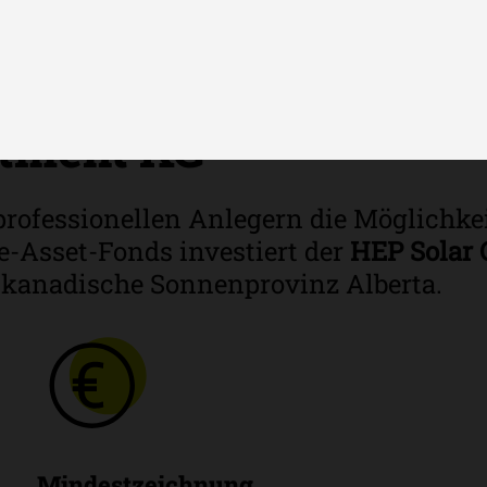
ie des HEP Solar Club
stment KG
 professionellen Anlegern die Möglichk
e-Asset-Fonds investiert der
HEP Solar 
 kanadische Sonnenprovinz Alberta.
Mindestzeichnung