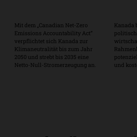
Mit dem „Canadian Net-Zero
Kanada b
Klimaneutralität
Star
Emissions Accountability Act“
politisc
2050
Wirt
verpflichtet sich Kanada zur
wirtscha
Klimaneutralität bis zum Jahr
Rahmenb
2050 und strebt bis 2035
eine
potenziel
Netto-Null-Stromerzeugung an.
und kost