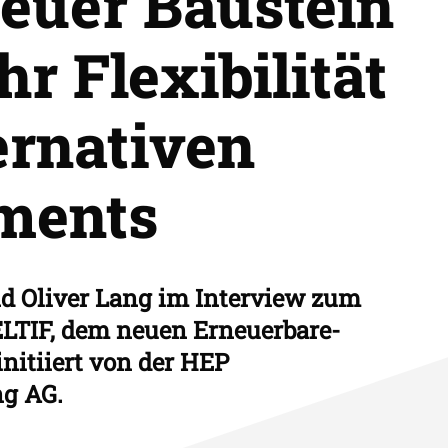
neuer Baustein
r Flexibilität
ternativen
ments
nd Oliver Lang im Interview zum
 ELTIF, dem neuen Erneuerbare-
nitiiert von der HEP
ng AG.