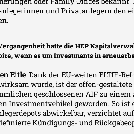
herungen oder Family Offices bekannt. 
anlegerinnen und Privatanlegern den e
en.
 Vergangenheit hatte die HEP Kapitalverwa
oire, wenn es um Investments in erneuerba
en Eitle
: Dank der EU-weiten ELTIF-Ref
irksam wurde, ist der offen-gestaltete
mmlichen geschlossenen AIF zu eine
len Investmentvehikel geworden. So ist 
legerdepots abwickelbar, verzichtet 
 definierte Kündigungs- und Rückgabeo