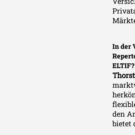
Versic
Privat
Märkt
In der
Repert
ELTIF?
Thorst
marktw
herkö
flexib
den An
bietet