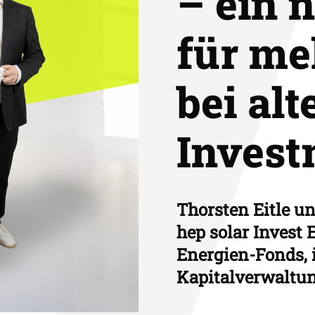
– ein 
für meh
bei al
Invest
Thorsten Eitle u
hep solar Invest
Energien-Fonds, i
Kapitalverwaltu