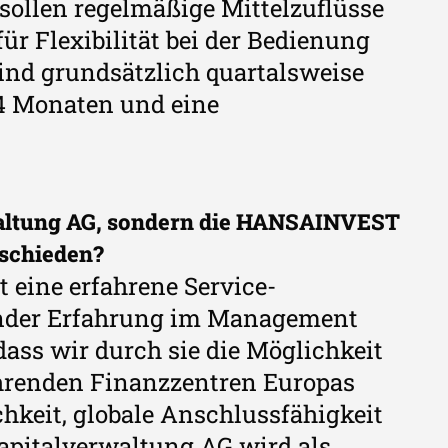
sollen regelmäßige Mittelzuflüsse
für Flexibilität bei der Bedienung
nd grundsätzlich quartalsweise
24 Monaten und eine
waltung AG, sondern die HANSAINVEST
tschieden?
eine erfahrene Service-
ender Erfahrung im Management
ss wir durch sie die Möglichkeit
ührenden Finanzzentren Europas
ichkeit, globale Anschlussfähigkeit
Kapitalverwaltung AG wird als