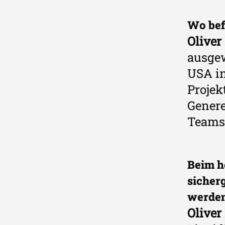
Wo bef
Oliver
ausgew
USA in
Projek
Genere
Teams 
Beim h
sicher
werde
Oliver