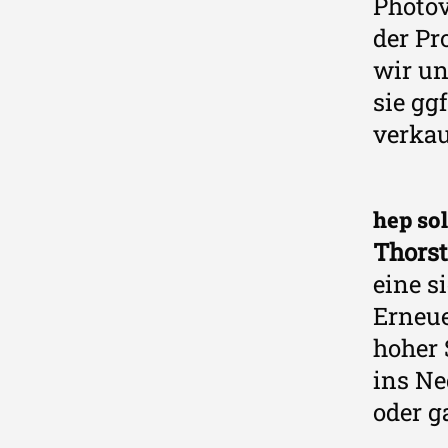
Photov
der Pr
wir un
sie gg
verkau
hep sol
Thorst
eine s
Erneue
hoher 
ins Ne
oder g