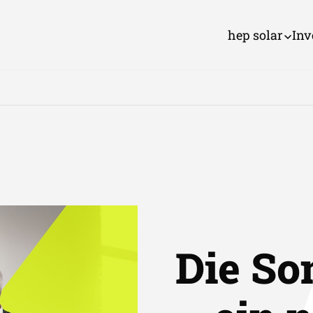
hep solar
Inv
Die So