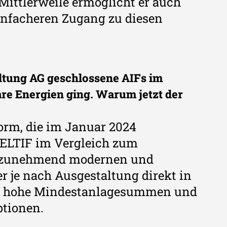
Mittlerweile ermöglicht er auch
infacheren Zugang zu diesen
ltung AG geschlossene AIFs im
re Energien ging. Warum jetzt der
orm, die im Januar 2024
 ELTIF im Vergleich zum
m zunehmend modernen und
er je nach Ausgestaltung direkt in
auf hohe Mindestanlagesummen und
ptionen.