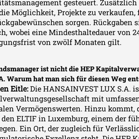
itätsmanagement gesteuert. Zusätzlich 
die Möglichkeit, Projekte zu verkaufen, 
ckgabewünschen sorgen. Rückgaben si
h, wobei eine Mindesthaltedauer von 
ungsfrist von zwölf Monaten gilt.
ndsmanager ist nicht die HEP Kapitalver
A. Warum hat man sich für diesen Weg en
en Eitle:
Die HANSAINVEST LUX S.A. ist 
alverwaltungsgesellschaft mit umfass
alen Vermögenswerten. Hinzu kommt, da
 den ELTIF in Luxemburg, einem der f
egen. Ein Ort, der zugleich für Verlässl
gulatorische Exzellenz steht. Die HEP 